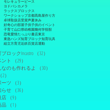
モレキュラーピース
ヨドバシカメラ
ラックスブロックス
ワークショップ
京都髙島屋
作り方
卓球
取扱店
受賞
声
夏休み
好奇心の部屋
子供
子供のイベント
子育て
山口県
幼稚園
幾何学
怪獣
恐竜
愛情たっぷり
書店
東京
東急ハンズ
知育ブロック
知育玩具
組立方
育児
近鉄百貨店
運動
ブロックIncastro
（32）
32件の記事
ベント
（29）
29件の記事
んなのも作れるよ
（30）
30件の記事
（2）
2件の記事
ポーツ
（3）
3件の記事
知らせ
（36）
36件の記事
扱店
（9）
9件の記事
商品
（1）
1件の記事