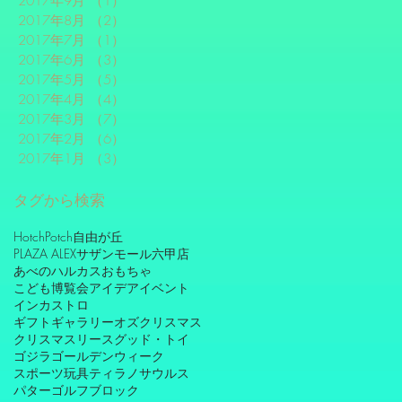
2017年9月
（1）
1件の記事
2017年8月
（2）
2件の記事
2017年7月
（1）
1件の記事
2017年6月
（3）
3件の記事
2017年5月
（5）
5件の記事
2017年4月
（4）
4件の記事
2017年3月
（7）
7件の記事
2017年2月
（6）
6件の記事
2017年1月
（3）
3件の記事
タグから検索
HotchPotch自由が丘
PLAZA ALEXサザンモール六甲店
あべのハルカス
おもちゃ
こども博覧会
アイデア
イベント
インカストロ
ギフトギャラリーオズ
クリスマス
クリスマスリース
グッド・トイ
ゴジラ
ゴールデンウィーク
スポーツ玩具
ティラノサウルス
パターゴルフ
ブロック