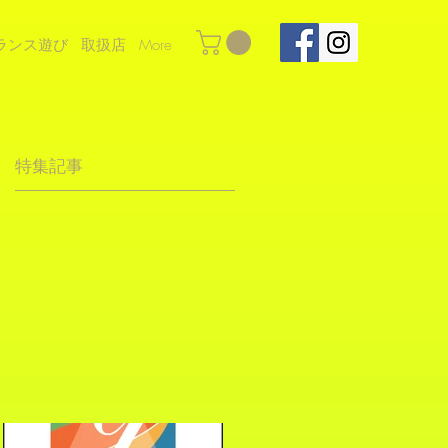
ランス遊び
取扱店
More
特集記事
ま
ス
参