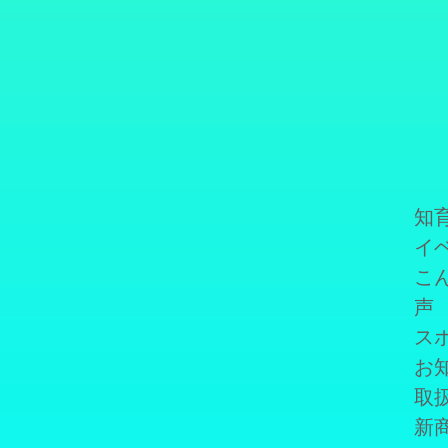
知育
イ
こ
声
ス
お
取
新