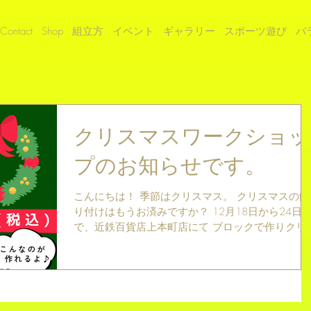
Contact
Shop
組立方
イベント
ギャラリー
スポーツ遊び
バ
クリスマスワークショッ
プのお知らせです。
こんにちは！ 季節はクリスマス。 クリスマスの飾
り付けはもうお済みですか？ 12月18日から24日
で、近鉄百貨店上本町店にて ブロックで作りクリ
マスリースのワークショップを行います。 ぜひご
加くださいね！