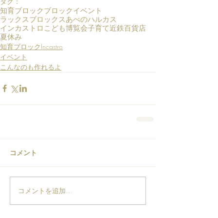
タグ：
知育ブロック
ブロック
イベント
ラックスブロックス
あべのハルカス
インカストロ
こども博覧会
子育て
近鉄百貨店
夏休み
知育ブロックIncastro
イベント
こんなのも作れるよ
コメント
コメントを追加…