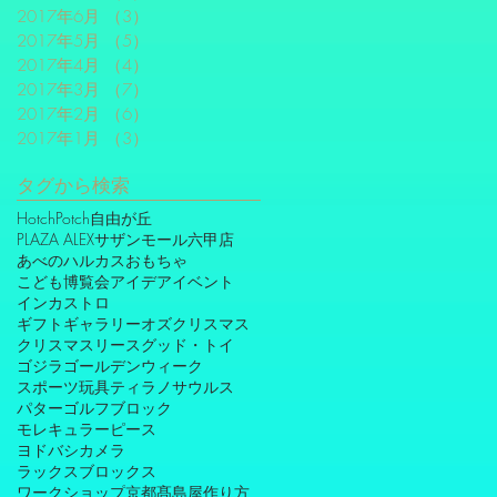
2017年6月
（3）
3件の記事
2017年5月
（5）
5件の記事
2017年4月
（4）
4件の記事
2017年3月
（7）
7件の記事
2017年2月
（6）
6件の記事
2017年1月
（3）
3件の記事
タグから検索
HotchPotch自由が丘
PLAZA ALEXサザンモール六甲店
あべのハルカス
おもちゃ
こども博覧会
アイデア
イベント
インカストロ
ギフトギャラリーオズ
クリスマス
クリスマスリース
グッド・トイ
ゴジラ
ゴールデンウィーク
スポーツ玩具
ティラノサウルス
パターゴルフ
ブロック
モレキュラーピース
ヨドバシカメラ
ラックスブロックス
ワークショップ
京都髙島屋
作り方