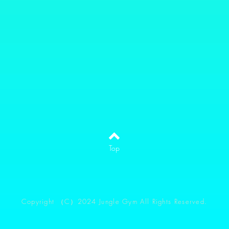
Top
​Copyright （C）2024 Jungle Gym All Rights Reserved.