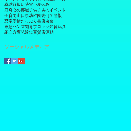
卓球
取扱店
受賞
声
夏休み
好奇心の部屋
子供
子供のイベント
子育て
山口県
幼稚園
幾何学
怪獣
恐竜
愛情たっぷり
書店
東京
東急ハンズ
知育ブロック
知育玩具
組立方
育児
近鉄百貨店
運動
ソーシャルメディア