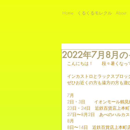
Home
くるくるモレクル
About
2022年7月8
こんにちは！　　段々暑くなっ
インカストロとラックスブロッ
ぜひお近くの方も遠方の方も遊
7月
2日・3日　　イオンモール鶴
23日・24日　近鉄百貨店上本
27日〜8月2日　あべのハルカ
8月
8日〜14日　近鉄百貨店上本町