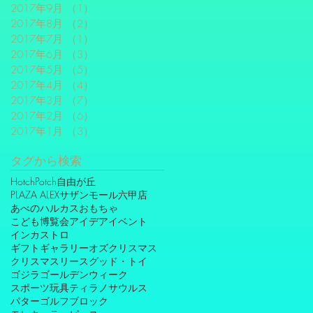
2017年9月
（1）
1件の記事
2017年8月
（2）
2件の記事
2017年7月
（1）
1件の記事
2017年6月
（3）
3件の記事
2017年5月
（5）
5件の記事
2017年4月
（4）
4件の記事
2017年3月
（7）
7件の記事
2017年2月
（6）
6件の記事
2017年1月
（3）
3件の記事
タグから検索
HotchPotch自由が丘
PLAZA ALEXサザンモール六甲店
あべのハルカス
おもちゃ
こども博覧会
アイデア
イベント
インカストロ
ギフトギャラリーオズ
クリスマス
クリスマスリース
グッド・トイ
ゴジラ
ゴールデンウィーク
スポーツ玩具
ティラノサウルス
パターゴルフ
ブロック