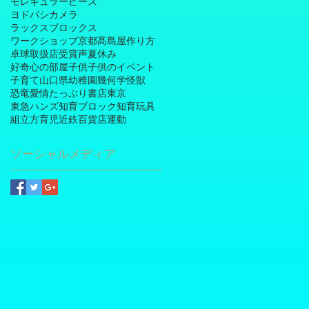
モレキュラーピース
ヨドバシカメラ
ラックスブロックス
ワークショップ
京都髙島屋
作り方
卓球
取扱店
受賞
声
夏休み
好奇心の部屋
子供
子供のイベント
子育て
山口県
幼稚園
幾何学
怪獣
恐竜
愛情たっぷり
書店
東京
東急ハンズ
知育ブロック
知育玩具
組立方
育児
近鉄百貨店
運動
ソーシャルメディア