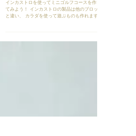
ホールインワン！ミニ
ゴルフで遊ぼう（＾
＾）
インカストロを使ってミニゴルフコースを作っ
てみよう！ インカストロの製品は他のブロック
と違い、 カラダを使って遊ぶものも作れます！
その1つの例がミニゴルフです（＾＾） 簡単に
は壊れない形状！ この製品はCEマークを取得
していて安心・安全に遊べるおもちゃです。...