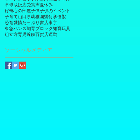
卓球
取扱店
受賞
声
夏休み
好奇心の部屋
子供
子供のイベント
子育て
山口県
幼稚園
幾何学
怪獣
恐竜
愛情たっぷり
書店
東京
東急ハンズ
知育ブロック
知育玩具
組立方
育児
近鉄百貨店
運動
ソーシャルメディア