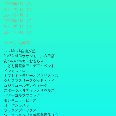
2017年6月
（3）
3件の記事
2017年5月
（5）
5件の記事
2017年4月
（4）
4件の記事
2017年3月
（7）
7件の記事
2017年2月
（6）
6件の記事
2017年1月
（3）
3件の記事
タグから検索
HotchPotch自由が丘
PLAZA ALEXサザンモール六甲店
あべのハルカス
おもちゃ
こども博覧会
アイデア
イベント
インカストロ
ギフトギャラリーオズ
クリスマス
クリスマスリース
グッド・トイ
ゴジラ
ゴールデンウィーク
スポーツ玩具
ティラノサウルス
パターゴルフ
ブロック
モレキュラーピース
ヨドバシカメラ
ラックスブロックス
ワークショップ
京都髙島屋
作り方