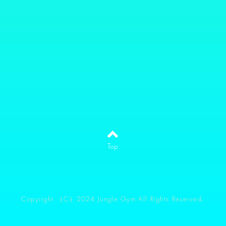
Top
​Copyright （C）2024 Jungle Gym All Rights Reserved.